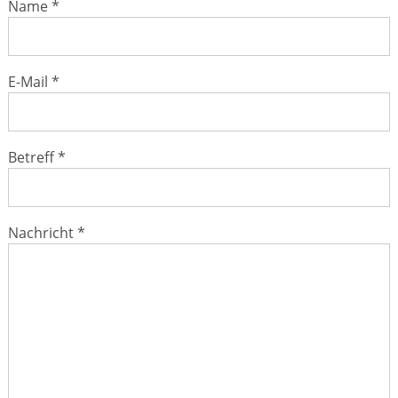
Name *
Leistungen
Ratgeber
E-Mail *
Krankheiten & Therapie
GESUND IM ALTER
Betreff *
WELLNESS
Nachricht *