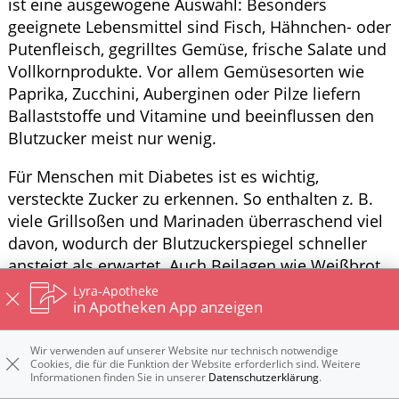
ist eine ausgewogene Auswahl: Besonders
geeignete Lebensmittel sind Fisch, Hähnchen- oder
Putenfleisch, gegrilltes Gemüse, frische Salate und
Vollkornprodukte. Vor allem Gemüsesorten wie
Paprika, Zucchini, Auberginen oder Pilze liefern
Ballaststoffe und Vitamine und beeinflussen den
Blutzucker meist nur wenig.
Für Menschen mit Diabetes ist es wichtig,
versteckte Zucker zu erkennen. So enthalten z. B.
viele Grillsoßen und Marinaden überraschend viel
davon, wodurch der Blutzuckerspiegel schneller
ansteigt als erwartet. Auch Beilagen wie Weißbrot,
Kartoffelsalat oder Nudelsalat enthalten große
Lyra-Apotheke
in Apotheken App anzeigen
Mengen Kohlenhydrate. Deshalb sollte die Portion
bewusst gewählt werden.
Wir verwenden auf unserer Website nur technisch notwendige
Cookies, die für die Funktion der Website erforderlich sind. Weitere
Komplett auf Eis, Kuchen oder süße Getränke zu
Informationen finden Sie in unserer
Datenschutzerklärung
.
verzichten ist nicht zwingend notwendig.