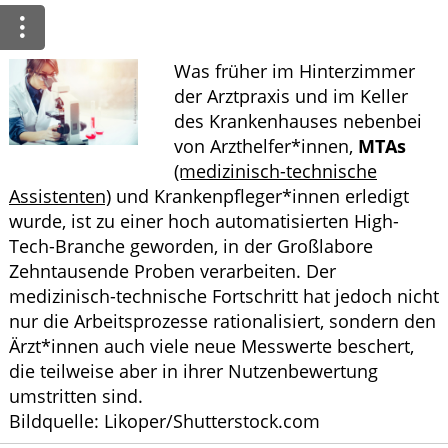
Leistungen
Ratgeber
Was früher im Hinterzimmer
der Arztpraxis und im Keller
Krankheiten & Therapie
des Krankenhauses nebenbei
von Arzthelfer*innen,
MTAs
GESUND IM ALTER
(medizinisch-technische
Assistenten)
und Krankenpfleger*innen erledigt
WELLNESS
wurde, ist zu einer hoch automatisierten High-
Tech-Branche geworden, in der Großlabore
Zehntausende Proben verarbeiten. Der
medizinisch-technische Fortschritt hat jedoch nicht
nur die Arbeitsprozesse rationalisiert, sondern den
Ärzt*innen auch viele neue Messwerte beschert,
die teilweise aber in ihrer Nutzenbewertung
umstritten sind.
Bildquelle: Likoper/Shutterstock.com